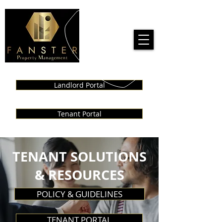
Call us!
909-727-3720
Landlord Portal
Tenant Portal
TENANT SOLUTIONS
& RESOURCES
POLICY & GUIDELINES
TENANT PORTAL